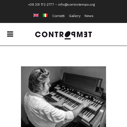
+39 331 172 2777
–
info@controtempo.org
Contatti
Gallery
News