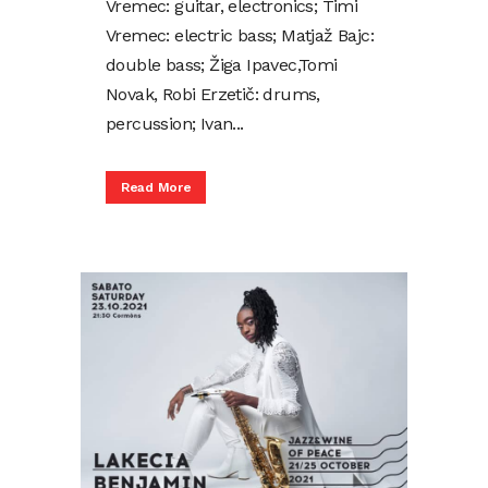
Vremec: guitar, electronics; Timi
Vremec: electric bass; Matjaž Bajc:
double bass; Žiga Ipavec,Tomi
Novak, Robi Erzetič: drums,
percussion; Ivan...
Read More