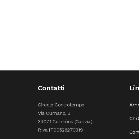
Contatti
Li
Circolo Controtempo
Amm
Via Cumano, 3
Chi
34071 Cormòns (Gorizia)
P.Iva IT00526270319
Cont