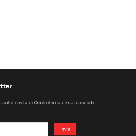
etter
il sulle novità di Controtempo e sui concerti