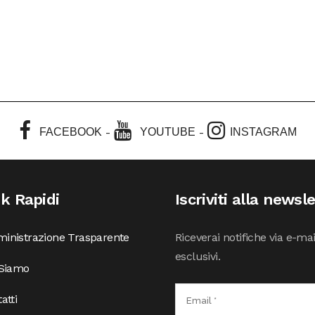
-
-
FACEBOOK
YOUTUBE
INSTAGRAM
nk Rapidi
Iscriviti alla newsl
inistrazione Trasparente
Riceverai notifiche via e-ma
esclusivi.
 Siamo
atti