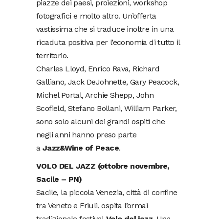
piazze dei paesi, proiezioni, workshop
fotografici e molto altro. Un’offerta
vastissima che si traduce inoltre in una
ricaduta positiva per l’economia di tutto il
territorio.
Charles Lloyd, Enrico Rava, Richard
Galliano, Jack DeJohnette, Gary Peacock,
Michel Portal, Archie Shepp, John
Scofield, Stefano Bollani, William Parker,
sono solo alcuni dei grandi ospiti che
negli anni hanno preso parte
a
Jazz&Wine of Peace
.
VOLO DEL JAZZ (ottobre novembre,
Sacile – PN
)
Sacile, la piccola Venezia, città di confine
tra Veneto e Friuli, ospita l’ormai
tradizionale festival
Volo del jazz.
Una