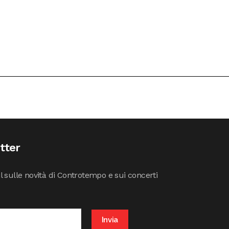
etter
il sulle novità di Controtempo e sui concerti