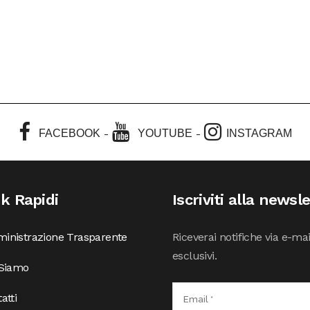
-
-
FACEBOOK
YOUTUBE
INSTAGRAM
nk Rapidi
Iscriviti alla newsl
inistrazione Trasparente
Riceverai notifiche via e-ma
esclusivi.
 Siamo
atti