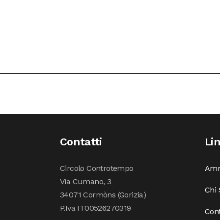
Contatti
Li
Circolo Controtempo
Amm
Via Cumano, 3
Chi
34071 Cormòns (Gorizia)
P.Iva IT00526270319
Cont