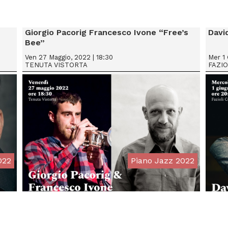
Giorgio Pacorig Francesco Ivone “Free’s
Davi
Bee”
Ven 27 Maggio, 2022 | 18:30
Mer 1 
TENUTA VISTORTA
FAZI
022
Piano Jazz 2022
From € 15