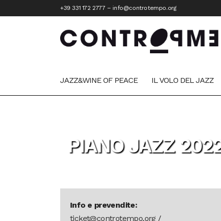
+39 331 172 2777
–
info@controtempo.org
JAZZ&WINE OF PEACE
IL VOLO DEL JAZZ
PIANO JAZZ 202
Info e prevendite:
ticket@controtempo.org
/