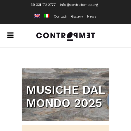
+39 331 172 2777
–
info@controtempo.org
Contatti
Gallery
News
MUSICHE DAL
MONDO 2025