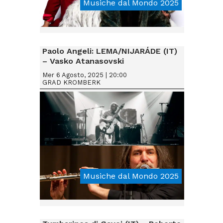
Musiche dal Mondo 2025
From € 15
Paolo Angeli: LEMA/NIJARÁDE (IT)
– Vasko Atanasovski
TRANSBALKANIKA (SI, HR, RS)
Mer 6 Agosto, 2025 | 20:00
GRAD KROMBERK
Musiche dal Mondo 2025
From € 25