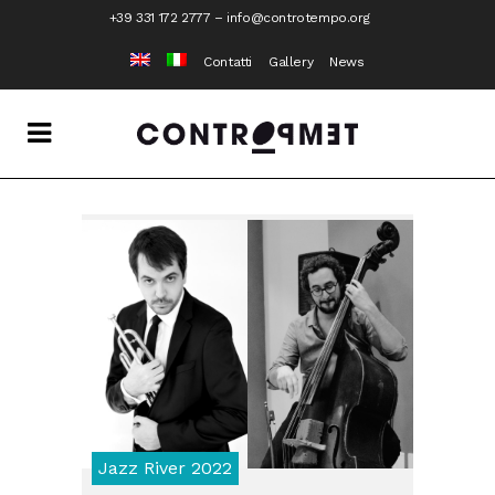
+39 331 172 2777
–
info@controtempo.org
Contatti
Gallery
News
Jazz River 2022