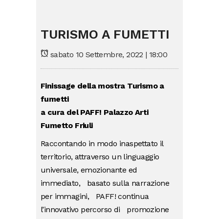
TURISMO A FUMETTI
sabato 10 Settembre, 2022 | 18:00
Fini
ss
age della mo
s
t
ra
Turismo a
fumetti
a cura del PAFF!
Palaz
z
o Arti
Fu
m
e
t
t
o
F
riuli
Raccontando in modo inaspettato il
territorio, attraverso un linguaggio
universale, emozionante ed
immediato, basato sulla narrazione
per immagini, PAFF! continua
l’innovativo percorso di promozione