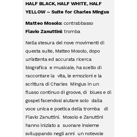
HAL
F
BL
AC
K
,
HAL
F
WHITE
,
HAL
F
YELL
O
W
– S
u
i
t
e
f
o
r C
harle
s
Ming
us
Matteo Mosolo:
cont
r
abbasso
Flavio
Z
anuttini:
tromba
Nella stesura dei nove movimenti di
questa suite, Matteo Mosolo, dopo
un’attenta ed accurata ricerca
biografica e musicale, ha scelto di
raccontare la vita, le emozioni e la
scrittura di Charles Mingus in un
flusso continuo di groove, di blues e di
gospel facendosi aiutare solo dalla
voce unica e poetica della tromba di
Flavio Zanuttini. Mosolo e Zanuttini
hanno iniziato a suonare insieme
sviluppando negli anni un notevole