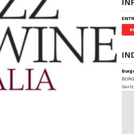
IN
ENTR
R
IN
Borgo
BORG
Goriz