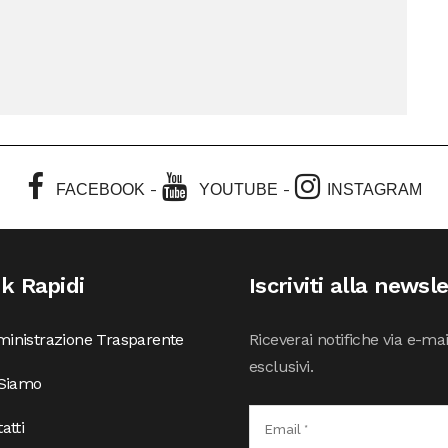
-
-
FACEBOOK
YOUTUBE
INSTAGRAM
nk Rapidi
Iscriviti alla newsl
inistrazione Trasparente
Riceverai notifiche via e-ma
esclusivi.
 Siamo
atti