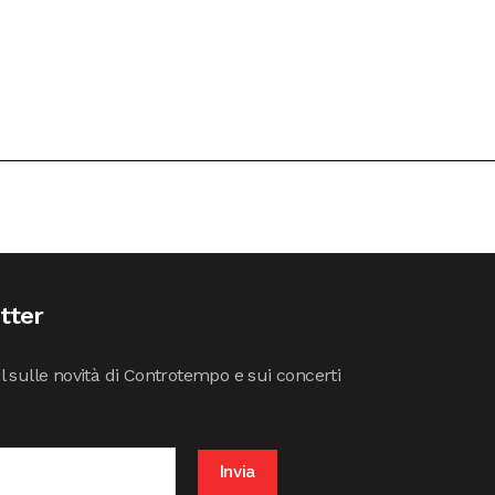
etter
il sulle novità di Controtempo e sui concerti