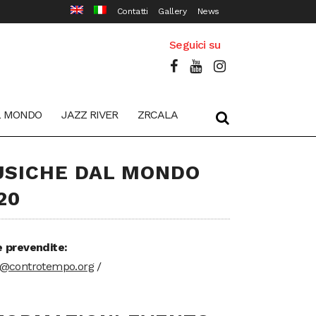
Contatti
Gallery
News
Seguici su
L MONDO
JAZZ RIVER
ZRCALA
SICHE DAL MONDO
20
e prevendite:
t@controtempo.org
/