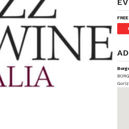
EV
FREE
AD
Borgo
BORG
Goriz