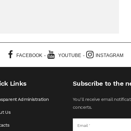
-
-
FACEBOOK
YOUTUBE
INSTAGRAM
ick Links
Subscribe to the n
sparent Administration
You'll receive email notifi
concerts.
ut Us
tacts