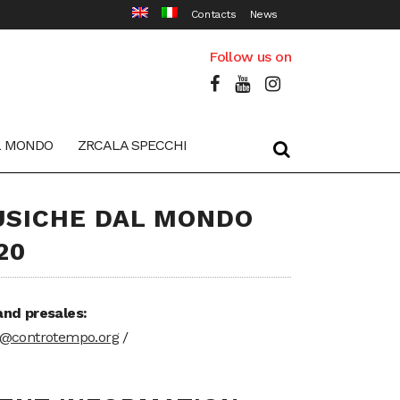
Contacts
News
Follow us on
L MONDO
ZRCALA SPECCHI
SICHE DAL MONDO
20
and presales:
t@controtempo.org
/