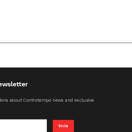
ewsletter
cations about Controtempo news and exclusive