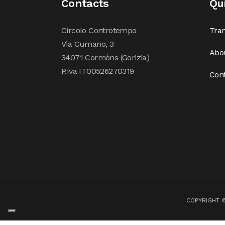
Contacts
Qu
Circolo Controtempo
Tran
Via Cumano, 3
Abo
34071 Cormòns (Gorizia)
P.Iva IT00526270319
Con
COPYRIGHT 