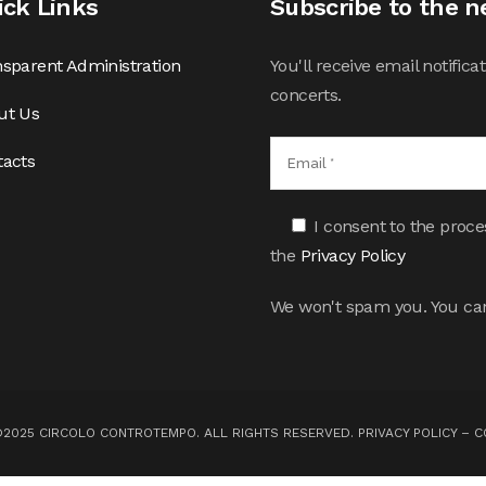
ick Links
Subscribe to the n
sparent Administration
You'll receive email notifi
concerts.
ut Us
tacts
I consent to the proce
the
Privacy Policy
We won't spam you. You can
©2025 CIRCOLO CONTROTEMPO. ALL RIGHTS RESERVED.
PRIVACY POLICY
–
C