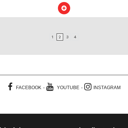
1
2
3
4
-
-
FACEBOOK
YOUTUBE
INSTAGRAM