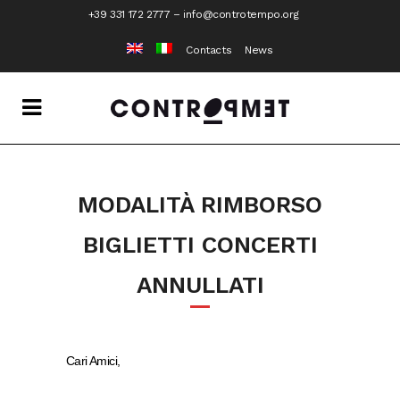
+39 331 172 2777
–
info@controtempo.org
Contacts
News
MODALITÀ RIMBORSO
BIGLIETTI CONCERTI
ANNULLATI
Cari Amici,