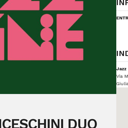
IN
ENTR
IN
Jazz 
Via M
Giulia
CESCHINI DUO