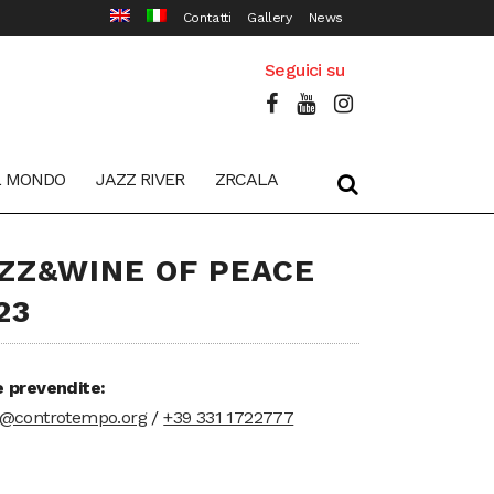
Contatti
Gallery
News
Seguici su
L MONDO
JAZZ RIVER
ZRCALA
ZZ&WINE OF PEACE
23
e prevendite:
t@controtempo.org
/
+39 331 1722777