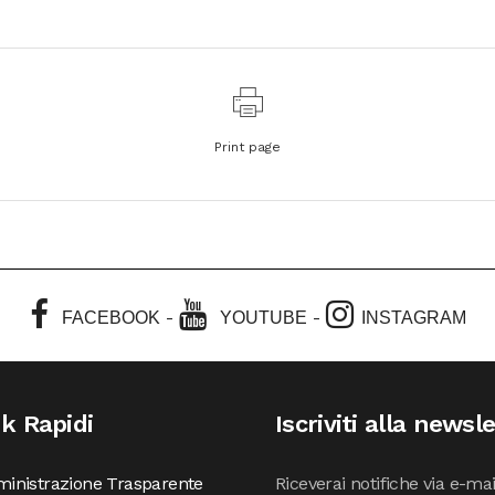
Print page
-
-
FACEBOOK
YOUTUBE
INSTAGRAM
nk Rapidi
Iscriviti alla newsl
inistrazione Trasparente
Riceverai notifiche via e-ma