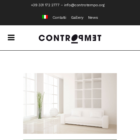
+39 331 172 2777
–
info@controtempo.org
Contatti
Gallery
News