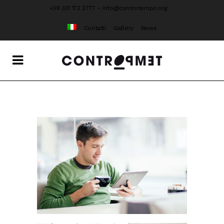
+39 331 172 2777
–
info@controtempo.org
Contatti
Gallery
News