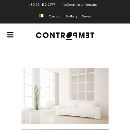
+39 331 172 2777
–
info@controtempo.org
Contatti
Gallery
News