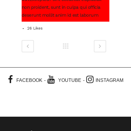
non proident, sunt in culpa qui officia
deserunt mollit anim id est laborum
26
Likes
-
-
FACEBOOK
YOUTUBE
INSTAGRAM