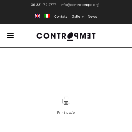
+39 331 172 2777
–
info@controtempo.org
Contatti
Gallery
News
Print page