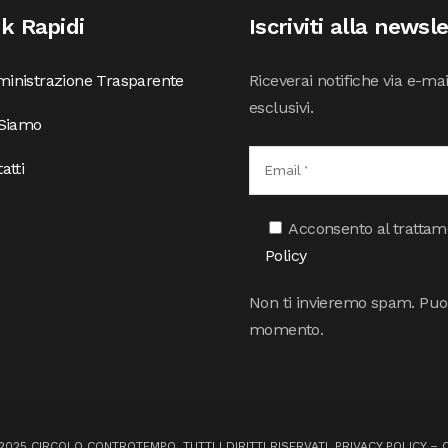
nk Rapidi
Iscriviti alla newsl
inistrazione Trasparente
Riceverai notifiche via e-ma
esclusivi.
 Siamo
atti
Acconsento al trattamen
Policy
Non ti invieremo spam. Puoi 
momento.
025 CIRCOLO CONTROTEMPO. TUTTI I DIRITTI RISERVATI.
PRIVACY POLICY
–