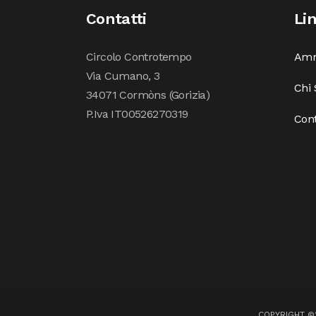
Contatti
Li
Circolo Controtempo
Amm
Via Cumano, 3
Chi
34071 Cormòns (Gorizia)
P.Iva IT00526270319
Cont
COPYRIGHT ©2