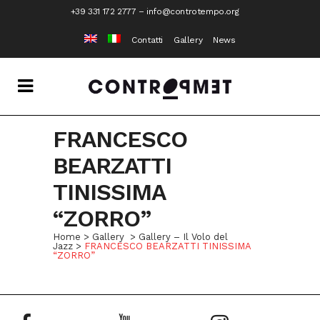
+39 331 172 2777
–
info@controtempo.org
Contatti
Gallery
News
FRANCESCO
BEARZATTI
TINISSIMA
“ZORRO”
Home
>
Gallery
>
Gallery – Il Volo del
Jazz
>
FRANCESCO BEARZATTI TINISSIMA
“ZORRO”