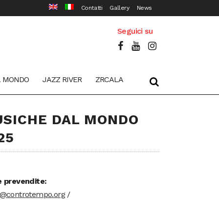
Contatti
Gallery
News
Seguici su
L MONDO
JAZZ RIVER
ZRCALA
SICHE DAL MONDO
25
e prevendite:
t@controtempo.org
/