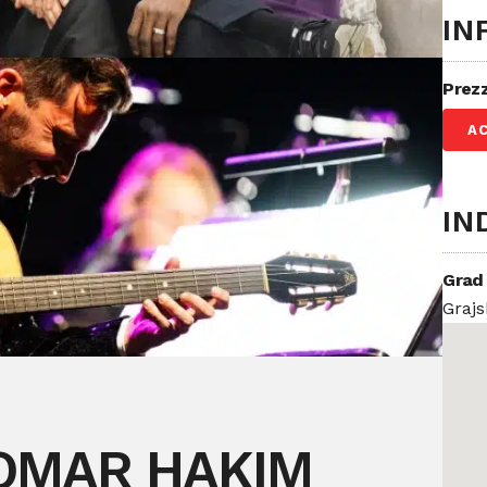
IN
Prez
A
IN
Grad
Grajs
 OMAR HAKIM