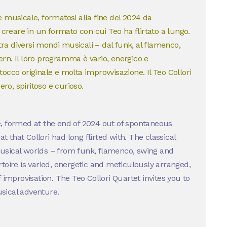
 musicale, formatosi alla fine del 2024 da
 creare in un formato con cui Teo ha flirtato a lungo.
 tra diversi mondi musicali – dal funk, al flamenco,
tern. Il loro programma è vario, energico e
occo originale e molta improvvisazione. Il Teo Collori
ero, spiritoso e curioso.
, formed at the end of 2024 out of spontaneous
at that Collori had long flirted with. The classical
usical worlds – from funk, flamenco, swing and
toire is varied, energetic and meticulously arranged,
 improvisation. The Teo Collori Quartet invites you to
usical adventure.