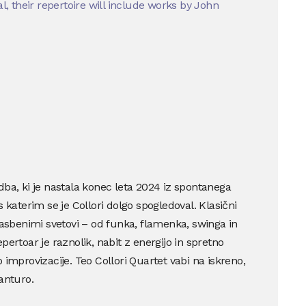
al, their repertoire will include works by John
dba, ki je nastala konec leta 2024 iz spontanega
s katerim se je Collori dolgo spogledoval. Klasični
glasbenimi svetovi – od funka, flamenka, swinga in
pertoar je raznolik, nabit z energijo in spretno
 improvizacije. Teo Collori Quartet vabi na iskreno,
anturo.