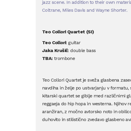
jazz scene. In addition to their own materi
Coltrane, Miles Davis and Wayne Shorter.
Teo Collori Quartet (SI)
Teo Collori
: guitar
Jaka Krušič
: double bass
TBA:
trombone
Teo Collori Quartet je sveža glasbena zase
navdiha in želje po ustvarjanju v formatu, 
kitarski quartet se giblje med različnimi 
reggaeja do hip hopa in westerna. Njihov re
aranžiran, z močno avtorsko noto in obilico
duhovito in stilistično zvedavo glasbeno av