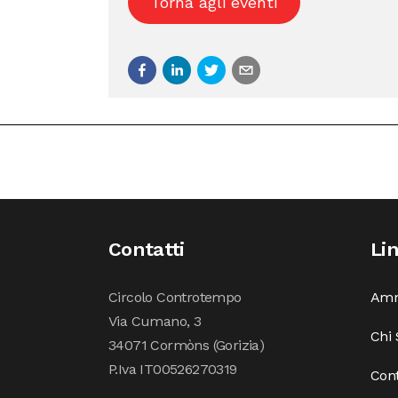
Torna agli eventi
Contatti
Li
Circolo Controtempo
Amm
Via Cumano, 3
Chi
34071 Cormòns (Gorizia)
P.Iva IT00526270319
Cont