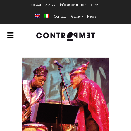
+39 331 172 2777
–
info@controtempo.org
Contatti
Gallery
News