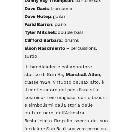
Danny Ray Thompson
: baritone sax
Dave Davis
: trombone
Dave Hotep
: guitar
Farid Barron
: piano
Tyler Mitchell
: double bass
Clifford Barbaro
.: drums
Elson Nascimento
– percussions,
surdo
Il bandleader e collaboratore
storico di Sun Ra,
Marshall Allen,
classe 1924, virtuoso del sax alto, è
il continuatore del peculiare stile
cosmico-free-religioso, con citazioni
e simbolismi dalla storia delle
culture nere, dell’Arkestra.
Resta intatto l’impatto sonoro del suo
fondatore Sun Ra (il suo vero nome era