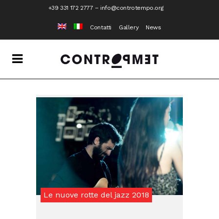
+39 331 172 2777
–
info@controtempo.org
Contatti
Gallery
News
Le nuove rotte del jazz 2018