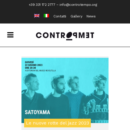
+39 331 172 2777
–
info@controtempo.org
Contatti
Gallery
News
Le nuove rotte del jazz 2023