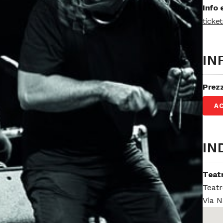
Info 
ticke
IN
Prez
A
IN
Teat
Teatr
Via N