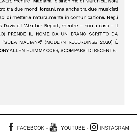
OLVÆR, mentre “Madiana” è sinonimo di Martinica, isola
ontro tra due mondi lontani, ma anche tra due musicisti
aci di metterle naturalmente in comunicazione. Negli
 Davis e i Weather Report, mentre – non a caso – il
RO) PRENDE IL NOME DA UN BRANO SCRITTO DA
 “SULA MADIANA” (MODERN RECORDINGS 2020) È
NY ALLEN E JIMMY COBB, SCOMPARSI DI RECENTE.
-
-
FACEBOOK
YOUTUBE
INSTAGRAM