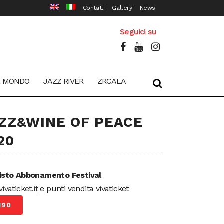
Contatti
Gallery
News
Seguici su
L MONDO
JAZZ RIVER
ZRCALA
ZZ&WINE OF PEACE
20
isto Abbonamento Festival
ivaticket.it
e punti vendita vivaticket
190