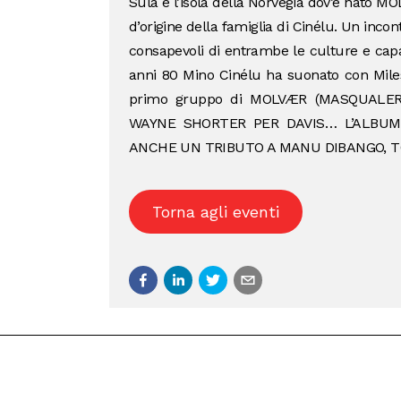
Sula è l’isola della Norvegia dov’è nato M
d’origine della famiglia di Cinélu. Un inc
consapevoli di entrambe le culture e cap
anni 80 Mino Cinélu ha suonato con Miles
primo gruppo di MOLVÆR (MASQUALE
WAYNE SHORTER PER DAVIS… L’ALBUM
ANCHE UN TRIBUTO A MANU DIBANGO, TO
Torna agli eventi