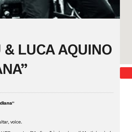
 & LUCA AQUINO
ANA”
diana”
itar, voice.