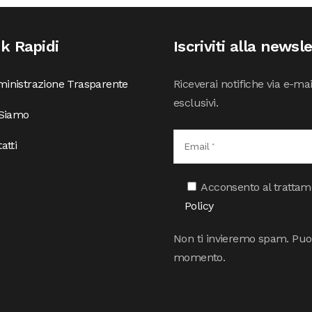
nk Rapidi
Iscriviti alla newsl
inistrazione Trasparente
Riceverai notifiche via e-ma
esclusivi.
 Siamo
atti
Acconsento al trattamen
Policy
Non ti invieremo spam. Puoi 
momento.