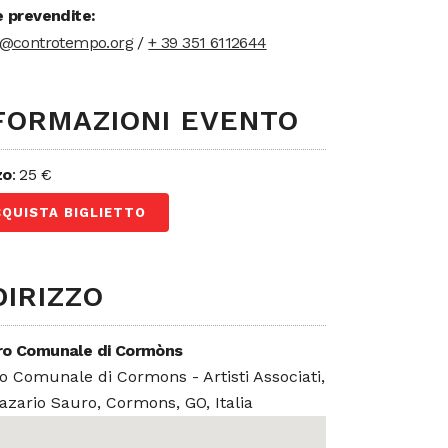
e prevendite:
t@controtempo.org
/
+ 39 351 6112644
FORMAZIONI EVENTO
zo
: 25 €
CQUISTA BIGLIETTO
DIRIZZO
ro Comunale di Cormòns
o Comunale di Cormons - Artisti Associati,
azario Sauro, Cormons, GO, Italia