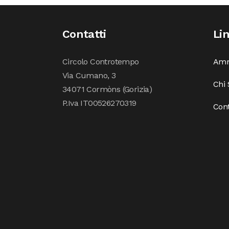
Contatti
Li
Circolo Controtempo
Amm
Via Cumano, 3
Chi
34071 Cormòns (Gorizia)
P.Iva IT00526270319
Cont