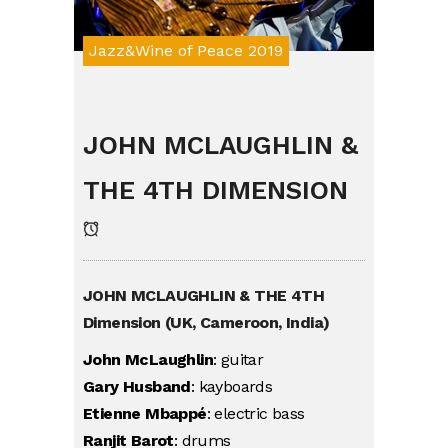
Jazz&Wine of Peace 2019
JOHN MCLAUGHLIN &
THE 4TH DIMENSION
JOHN MCLAUGHLIN & THE 4TH
Dimension (UK, Cameroon, India)
John McLaughlin
: guitar
Gary Husband
: kayboards
Etienne Mbappé
: electric bass
Ranjit Barot
: drums