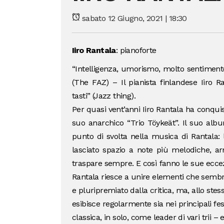
sabato 12 Giugno, 2021 | 18:30
Iiro Rantala
: pianoforte
“Intelligenza, umorismo, molto sentimento,
(The FAZ) – Il pianista finlandese Iiro
tasti” (Jazz thing).
Per quasi vent’anni Iiro Rantala ha conquis
suo anarchico “Trio Töykeät”. Il suo al
punto di svolta nella musica di Rantala: 
lasciato spazio a note più melodiche, ar
traspare sempre. E così fanno le sue eccez
Rantala riesce a unire elementi che sembran
e pluripremiato dalla critica, ma, allo ste
esibisce regolarmente sia nei principali fes
classica, in solo, come leader di vari trii –