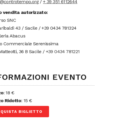
t@controtempo.org
/
+ 39 351 6112644
 vendita autorizzato:
rso SNC
aribaldi 43 / Sacile / +39 0434 781324
leria Abacus
o Commerciale Serenissima
Matteotti, 36 B Sacile /
+39 0434 781221
FORMAZIONI EVENTO
zo
: 18 €
o Ridotto
: 15 €
CQUISTA BIGLIETTO