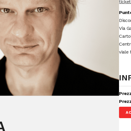
ticke
Punto
Disco
Via G
Carto
Centr
viale 
IN
Prez
Prezz
A
A