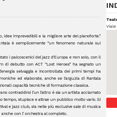
IN
Teat
Viale
 idee imprevedibili e la migliore arte del pianoforte.”
 Rantala è semplicemente “un fenomeno naturale sui
tato i palcoscenici del jazz d’Europa e non solo, con il
bum di debutto con ACT “Lost Heroes” ha segnato un
l’energia selvaggia e incontrollata dei primi tempi ha
moniche ed elaborate, anche se l’arguzia di Rantala
ionali capacità tecniche di formazione classica.
o contraddirsi l’un l’altro: è sia un artista acclamato
sso tempo, stupisce e attrae un pubblico molto vario. Si
tival e jazz club, sia nelle più esclusive sale di musica
 e anche con l’ orchestra al completo.