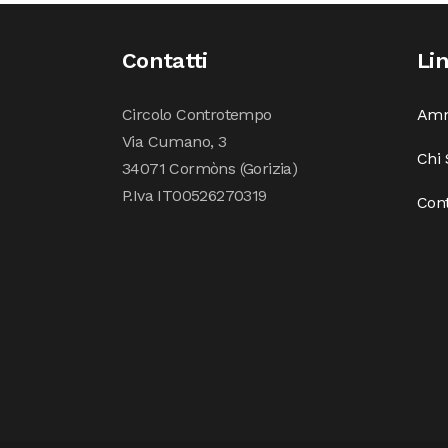
Contatti
Li
Circolo Controtempo
Amm
Via Cumano, 3
Chi
34071 Cormòns (Gorizia)
P.Iva IT00526270319
Cont