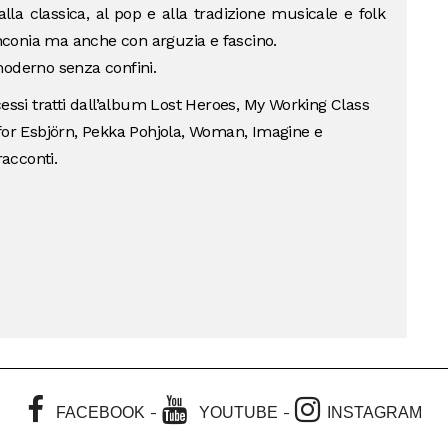
lla classica, al pop e alla tradizione musicale e folk
conia ma anche con arguzia e fascino.
moderno senza confini.
cessi tratti dall’album Lost Heroes, My Working Class
 for Esbjörn, Pekka Pohjola, Woman, Imagine e
racconti.
-
-
FACEBOOK
YOUTUBE
INSTAGRAM