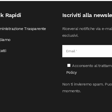
nk Rapidi
Iscriviti alla newsl
inistrazione Trasparente
Riceverai notifiche via e-ma
esclusivi.
 Siamo
atti
Acconsento al trattamen
Policy
Non ti invieremo spam. Puoi 
momento.