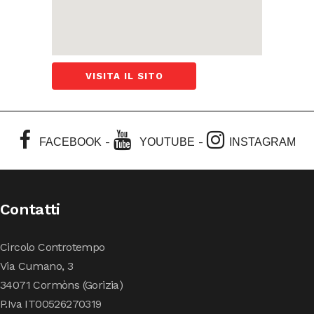
VISITA IL SITO
-
-
FACEBOOK
YOUTUBE
INSTAGRAM
Contatti
Circolo Controtempo
Via Cumano, 3
34071 Cormòns (Gorizia)
P.Iva IT00526270319