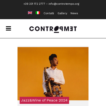
+39 331 172 2777
–
info@controtempo.org
Contatti
Gallery
News
Jazz&Wine of Peace 2024