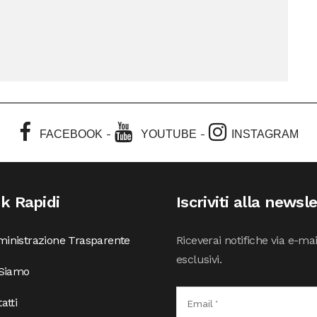
-
-
FACEBOOK
YOUTUBE
INSTAGRAM
nk Rapidi
Iscriviti alla newsl
inistrazione Trasparente
Riceverai notifiche via e-ma
esclusivi.
 Siamo
atti