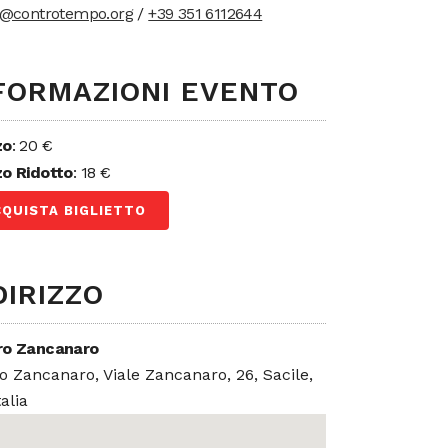
t@controtempo.org
/
+39 351 6112644
FORMAZIONI EVENTO
zo
: 20 €
o Ridotto
: 18 €
CQUISTA BIGLIETTO
DIRIZZO
ro Zancanaro
o Zancanaro, Viale Zancanaro, 26, Sacile,
talia