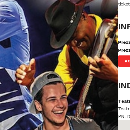
ticke
IN
Prez
Prezz
A
IN
Teat
Teatr
PN, I