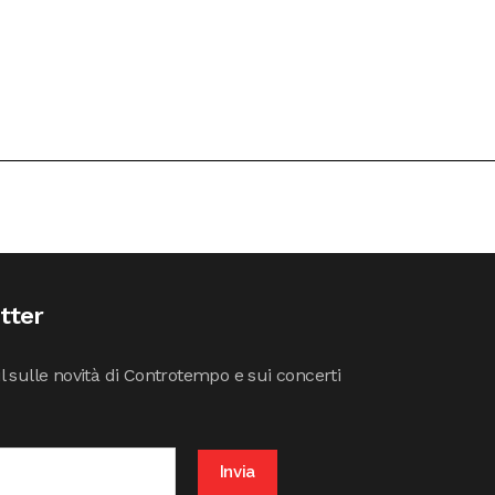
etter
il sulle novità di Controtempo e sui concerti