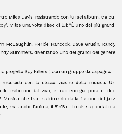
trò Miles Davis, registrando con lui sei album, tra cui
oy”. Miles una volta disse di lui: “È uno dei più grandi
hn McLaughlin, Herbie Hancock, Dave Grusin, Randy
Andy Summers, diventando uno dei grandi del genere
timo progetto Spy Killers !, con un gruppo da capogiro.
di musicisti con la stessa visione della musica. Un
lle esibizioni dal vivo, in cui energia pura e idee
? Musica che trae nutrimento dalla fusione del jazz
nte, ma anche l’anima, il R’n’B e il rock, supportati da
a.