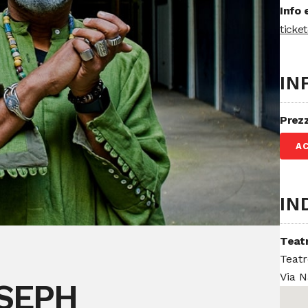
Info 
ticke
IN
Prez
A
IN
Teat
Teatr
Via N
SEPH