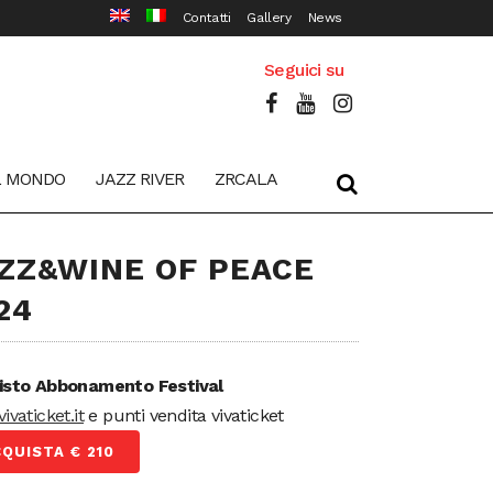
Contatti
Gallery
News
Seguici su
L MONDO
JAZZ RIVER
ZRCALA
ZZ&WINE OF PEACE
24
isto Abbonamento Festival
ivaticket.it
e punti vendita vivaticket
QUISTA € 210