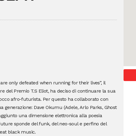
re only defeated when running for their lives”, il
e del Premio T.S Eliot, ha deciso di continuare la sua
occo afro-futurista. Per questo ha collaborato con
sua generazione: Dave Okumu (Adele, Arlo Parks, Ghost
aggiunto una dimensione elettronica alla poesia
future sponde del funk, del neo-soul e perfino del
eat black music.