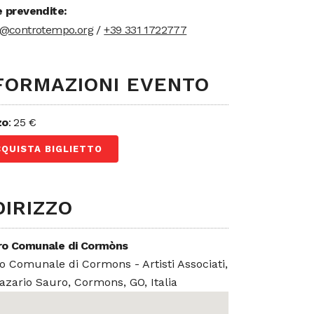
e prevendite:
t@controtempo.org
/
+39 331 1722777
FORMAZIONI EVENTO
zo
: 25 €
CQUISTA BIGLIETTO
DIRIZZO
ro Comunale di Cormòns
o Comunale di Cormons - Artisti Associati,
azario Sauro, Cormons, GO, Italia