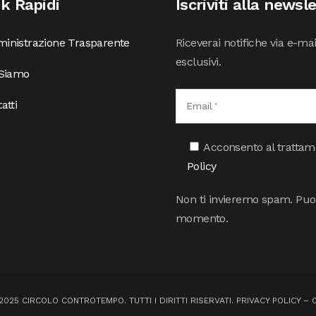
nk Rapidi
Iscriviti alla newsl
inistrazione Trasparente
Riceverai notifiche via e-ma
esclusivi.
 Siamo
atti
Acconsento al trattamen
Policy
Non ti invieremo spam. Puoi 
momento.
025 CIRCOLO CONTROTEMPO. TUTTI I DIRITTI RISERVATI.
PRIVACY POLICY
–