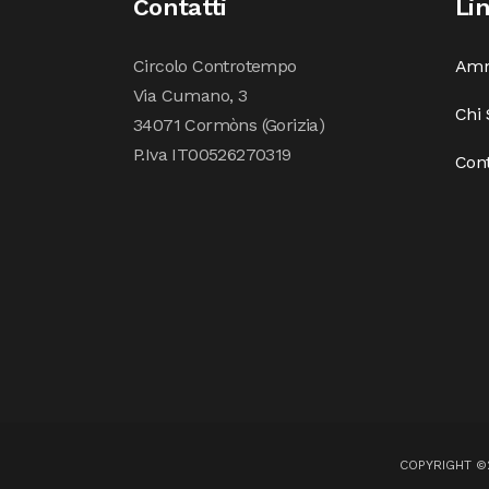
Contatti
Li
Circolo Controtempo
Amm
Via Cumano, 3
Chi
34071 Cormòns (Gorizia)
P.Iva IT00526270319
Cont
COPYRIGHT ©2