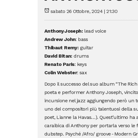
sabato 26 Ottobre, 2024 | 21:30
Anthony Joseph:
lead voice
Andrew John
: bass
Thibaut Remy:
guitar
David
Bitan:
d
rums
Renato Paris
: keys
Colin Webster
: sax
Dopo il successo del suo album “The Rich a
poeta e performer Anthony Joseph, vincitor
incursione nel jazz aggiungendo però un t
uno dei compositori più talentuosi della 
poet, Lianne la Havas…). Quest’ultimo ha 
caraibica di Anthony per portarla verso le 
dubstep. Psyché /Afro/ groove - Modern Gr