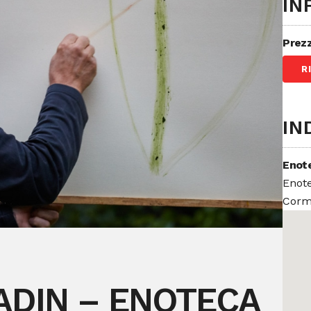
IN
Prez
R
IN
Enote
Enote
Cormo
ADIN – ENOTECA