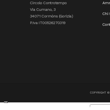
Circolo Controtempo
Amm
Via Cumano, 3
Chi
34071 Cormòns (Gorizia)
P.Iva IT00526270319
Cont
COPYRIGHT ©2
Informat