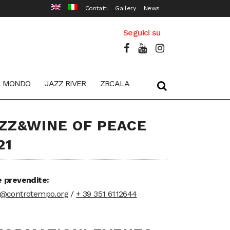
Contatti
Gallery
News
Seguici su
L MONDO
JAZZ RIVER
ZRCALA
ZZ&WINE OF PEACE
21
e prevendite:
t@controtempo.org
/
+ 39 351 6112644