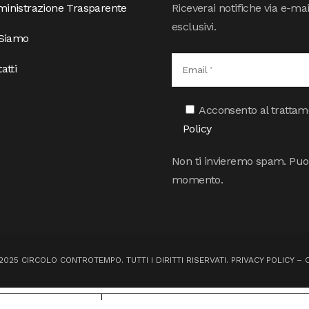
inistrazione Trasparente
Riceverai notifiche via e-ma
esclusivi.
 Siamo
atti
Acconsento al trattamen
Policy
Non ti invieremo spam. Puoi 
momento.
025 CIRCOLO CONTROTEMPO. TUTTI I DIRITTI RISERVATI.
PRIVACY POLICY
–
iva sulla raccolta
Le tue preferenze relative alla priva