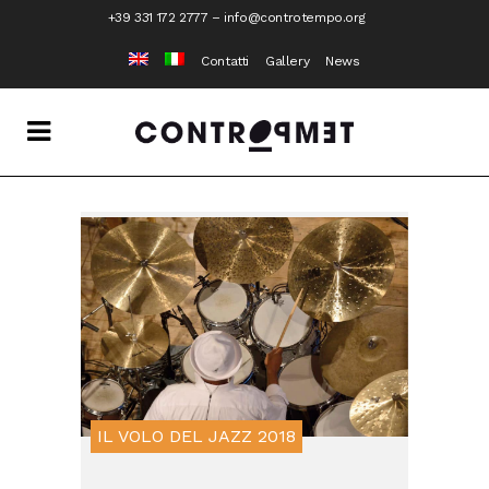
+39 331 172 2777
–
info@controtempo.org
Contatti
Gallery
News
IL VOLO DEL JAZZ 2018