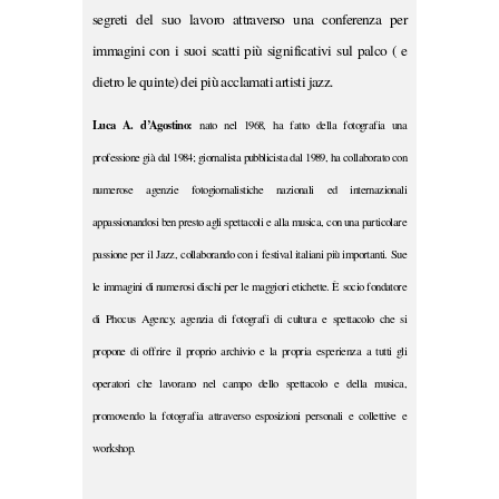
segreti del suo lavoro attraverso una conferenza per
immagini con i suoi scatti più significativi sul palco ( e
dietro le quinte) dei più acclamati artisti jazz.
Luca A. d’Agostino:
nato nel 1968, ha fatto della fotografia una
professione già dal 1984; giornalista pubblicista dal 1989, ha collaborato con
numerose agenzie fotogiornalistiche nazionali ed internazionali
appassionandosi ben presto agli spettacoli e alla musica, con una particolare
passione per il Jazz, collaborando con i festival italiani più importanti. Sue
le immagini di numerosi dischi per le maggiori etichette. È socio fondatore
di Phocus Agency, agenzia di fotografi di cultura e spettacolo che si
propone di offrire il proprio archivio e la propria esperienza a tutti gli
operatori che lavorano nel campo dello spettacolo e della musica,
promovendo la fotografia attraverso esposizioni personali e collettive e
workshop.