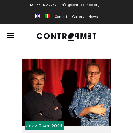
+39 331 172 2777
–
info@controtempo.org
Contatti
Gallery
News
Jazz River 2024