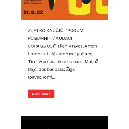
ZLATKO KAUČIČ: “POGUM
POGUMNIH / AUDACI
CORAGGIOSI” Tilen Kravos, Anton
Lorenzutti, Ajk Vremec: guitars;
Timi Vremec: electric bass; Matjaž
Bajc: double bass; Žiga
Ipavec,Tomi...
Read More