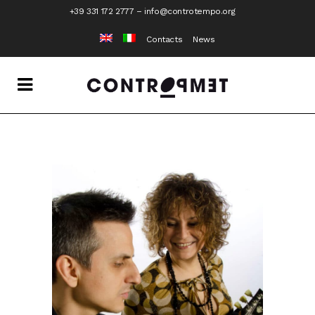
+39 331 172 2777
–
info@controtempo.org
Contacts
News