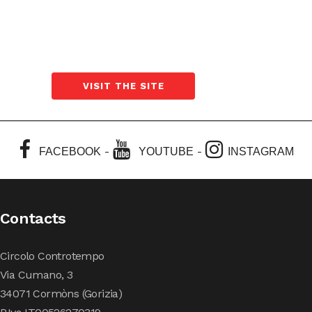
VISIT THE SITE
-
-
FACEBOOK
YOUTUBE
INSTAGRAM
Contacts
Circolo Controtempo
Via Cumano, 3
34071 Cormòns (Gorizia)