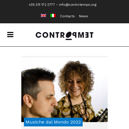
+39 331 172 2777
–
info@controtempo.org
Contacts
News
Musiche dal Mondo 2022