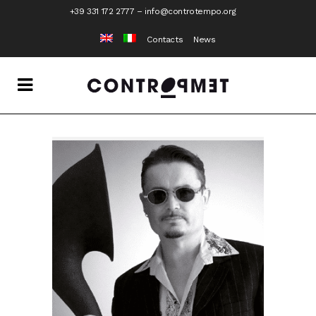
+39 331 172 2777
–
info@controtempo.org
Contacts
News