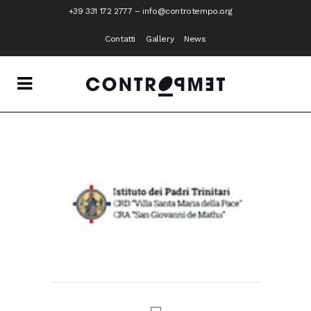
+39 331 172 2777
–
info@controtempo.org
Contatti
Gallery
News