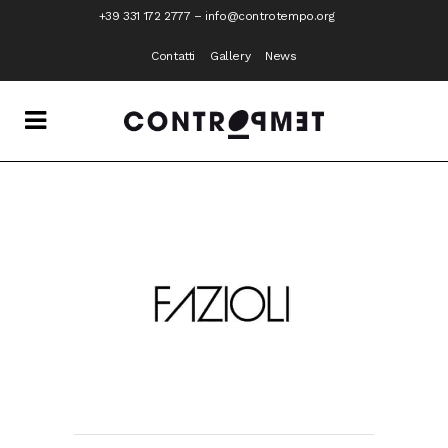
+39 331 172 2777
–
info@controtempo.org
Contatti
Gallery
News