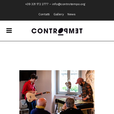
+39 331 172 2777
–
info@controtempo.org
Contatti
Gallery
News