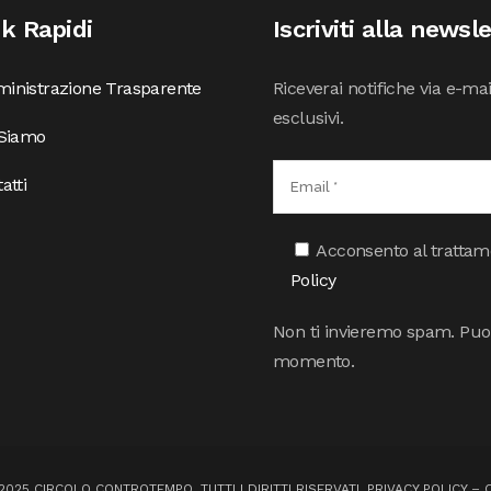
nk Rapidi
Iscriviti alla newsl
inistrazione Trasparente
Riceverai notifiche via e-ma
esclusivi.
 Siamo
atti
Acconsento al trattamen
Policy
Non ti invieremo spam. Puoi 
momento.
025 CIRCOLO CONTROTEMPO. TUTTI I DIRITTI RISERVATI.
PRIVACY POLICY
–