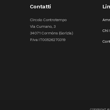
Contatti
Li
Circolo Controtempo
Amm
Via Cumano, 3
Chi
34071 Cormòns (Gorizia)
P.Iva IT00526270319
Cont
COPYRIGHT ©2