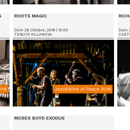
From € 15
S
ROOTS MAGIC
RICH
Dom 28 Ottobre, 2018 | 10:00
Dom 28
TENUTA VILLANOVA
CASTE
018
Jazz&Wine of Peace 2018
From € 15
MOSES BOYD EXODUS