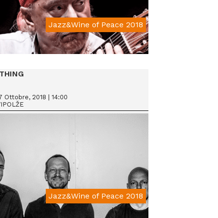
Jazz&Wine of Peace 2018
From € 25
THING
 Ottobre, 2018 | 14:00
VIPOLŽE
Jazz&Wine of Peace 2018