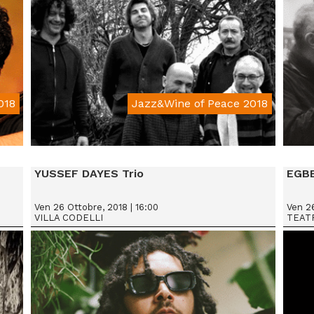
018
Jazz&Wine of Peace 2018
From € 15
YUSSEF DAYES Trio
EGB
Ven 26 Ottobre, 2018 | 16:00
Ven 26
VILLA CODELLI
TEAT