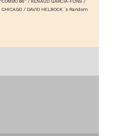
S “COMBO 66” / RENAUD GARCIA-FONS /
F CHICAGO / DAVID HELBOCK´s Random