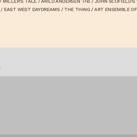
/ MILLER’S TALE / ARILD ANDERSEN Trio / JOHN SCOFIELD’
I / EAST WEST DAYDREAMS / THE THING / ART ENSEMBLE O
4