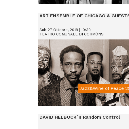
From € 15
ART ENSEMBLE OF CHICAGO & GUEST
Sab 27 Ottobre, 2018 | 19:30
TEATRO COMUNALE DI CORMÒNS
Jazz&Wine of Peace 2
From € 25
DAVID HELBOCK´s Random Control