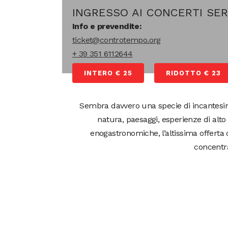
INGRESSO AI CONCERTI SER
Info e prevendite:
ticket@controtempo.org
+ 39 351 6112644
INTERO € 25
RIDOTTO € 23
Sembra davvero una specie di incantesimo
natura, paesaggi, esperienze di alto l
enogastronomiche, l’altissima offerta c
concentra