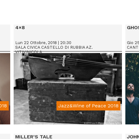
4×8
GHO
Lun 22 Ottobre, 2018 | 20:30
Gio 25
SALA CIVICA CASTELLO DI RUBBIA AZ.
CANT
VITIVINICOLA
018
Jazz&Wine of Peace 2018
MILLER’S TALE
JOHN