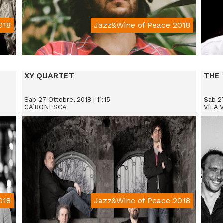
018
Jazz&Wine of Peace 2018
From € 15
XY QUARTET
THE 
Sab 27 Ottobre, 2018 | 11:15
Sab 27
CA’RONESCA
VILA 
018
Jazz&Wine of Peace 2018