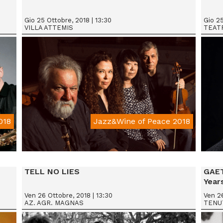
Gio 25 Ottobre, 2018 | 13:30
Gio 25
VILLA ATTEMIS
TEAT
018
Jazz&Wine of Peace 2018
From € 15
TELL NO LIES
GAET
Year
Ven 26 Ottobre, 2018 | 13:30
Ven 26
AZ. AGR. MAGNAS
TENU