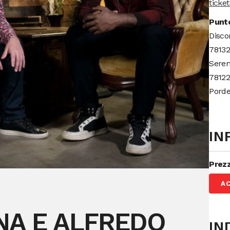
ticke
Punto
Disco
78132
Seren
78122
Pord
IN
Prez
A
NA E ALFREDO
IN