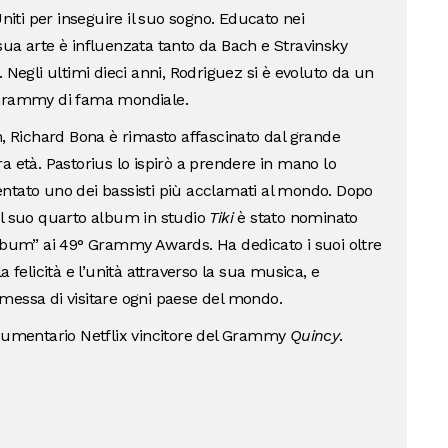
Uniti per inseguire il suo sogno. Educato nei
a sua arte è influenzata tanto da Bach e Stravinsky
 Negli ultimi dieci anni, Rodriguez si è evoluto da un
 Grammy di fama mondiale.
n, Richard Bona è rimasto affascinato dal grande
a età. Pastorius lo ispirò a prendere in mano lo
ntato uno dei bassisti più acclamati al mondo. Dopo
il suo quarto album in studio
Tiki
è stato nominato
um” ai 49° Grammy Awards. Ha dedicato i suoi oltre
 felicità e l’unità attraverso la sua musica, e
messa di visitare ogni paese del mondo.
ocumentario Netflix vincitore del Grammy
Quincy
.