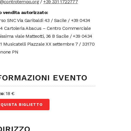
t@controtempo.org
/
+39 331 1722777
 vendita autorizzato:
rso SNC Via Garibaldi 43 / Sacile / +39 0434
4 Cartoleria Abacus – Centro Commerciale
issima viale Matteotti, 36 B Sacile / +39 0434
1 Musicatelli Piazzale XX settembre 7 / 33170
enone PN
FORMAZIONI EVENTO
zo
: 18 €
CQUISTA BIGLIETTO
DIRIZZO