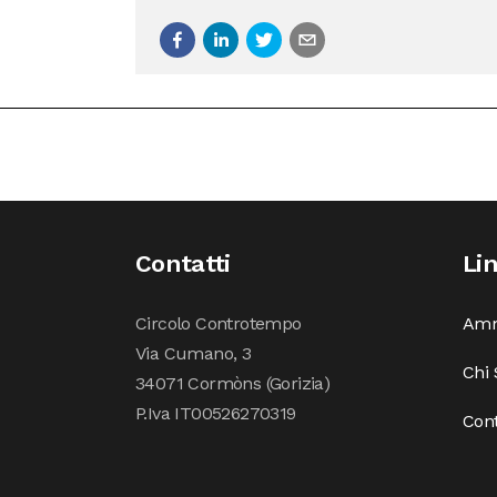
Contatti
Li
Circolo Controtempo
Amm
Via Cumano, 3
Chi
34071 Cormòns (Gorizia)
P.Iva IT00526270319
Cont