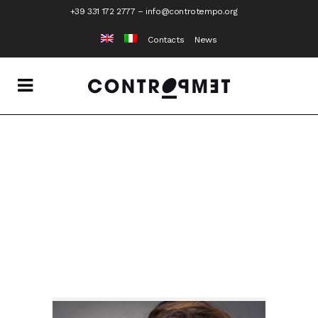
+39 331 172 2777
–
info@controtempo.org
Contacts
News