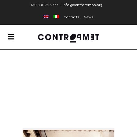
+39 331 172 2777
–
info@controtempo.org
Contacts
News