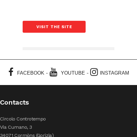
VISIT THE SITE
-
-
FACEBOOK
YOUTUBE
INSTAGRAM
Contacts
Circolo Controtempo
Via Cumano, 3
34071 Cormòns (Gorizia)