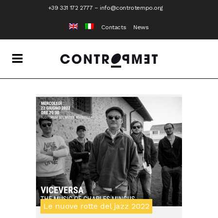
+39 331 172 2777
–
info@controtempo.org
Contacts
News
Le nuove rotte del jazz 2022