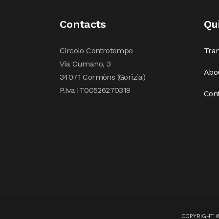
Contacts
Qu
Circolo Controtempo
Tran
Via Cumano, 3
Abo
34071 Cormòns (Gorizia)
P.Iva IT00526270319
Con
COPYRIGHT 