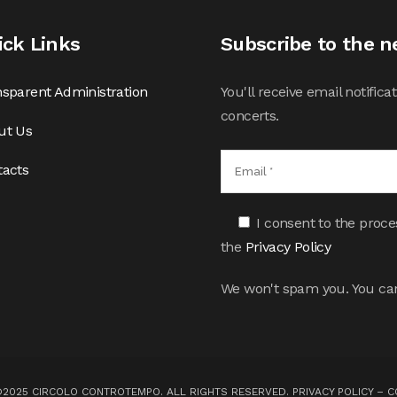
ick Links
Subscribe to the n
sparent Administration
You'll receive email notifi
concerts.
ut Us
tacts
I consent to the proce
the
Privacy Policy
We won't spam you. You can
©2025 CIRCOLO CONTROTEMPO. ALL RIGHTS RESERVED.
PRIVACY POLICY
–
C