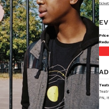
ticke
EV
Price
Redu
AD
Teat
Teatr
PN, I