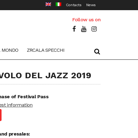
Contacts
News
Follow us on
L MONDO
ZRCALA SPECCHI
 VOLO DEL JAZZ 2019
ase of Festival Pass
st information
and presales: