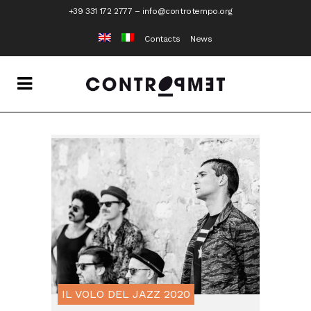
+39 331 172 2777
–
info@controtempo.org
Contacts
News
IL VOLO DEL JAZZ 2020