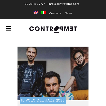
+39 331 172 2777
–
info@controtempo.org
Contacts
News
IL VOLO DEL JAZZ 2022