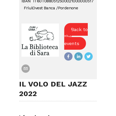
IBAN IT60T0880512500021000000517
FriulOvest Banca /Pordenone
Back to
the
events
IL VOLO DEL JAZZ
2022