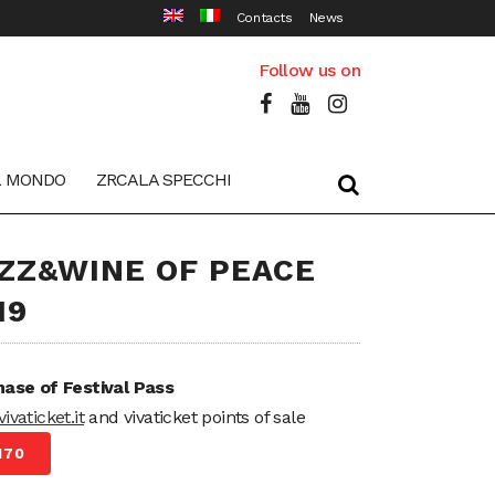
Contacts
News
Follow us on
L MONDO
ZRCALA SPECCHI
ZZ&WINE OF PEACE
19
ase of Festival Pass
ivaticket.it
and vivaticket points of sale
170