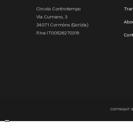
Circolo Controtempo
Tran
Via Cumano, 3
Abo
34071 Cormòns (Gorizia)
P.Iva IT00526270319
Con
COPYRIGHT 