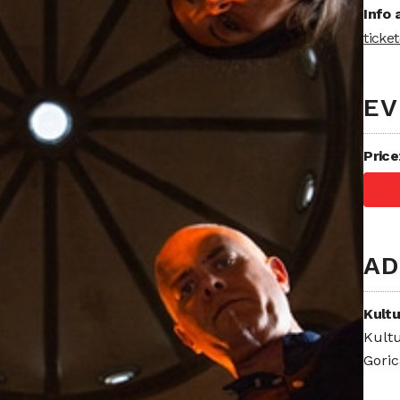
Info 
ticke
EV
Price
AD
Kult
Kultu
Goric