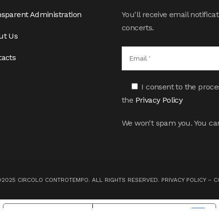
sparent Administration
You'll receive email notifi
concerts.
ut Us
tacts
I consent to the proce
the
Privacy Policy
We won't spam you. You can
©2025 CIRCOLO CONTROTEMPO. ALL RIGHTS RESERVED.
PRIVACY POLICY
–
C
Notice at collection
Your Privacy Choices