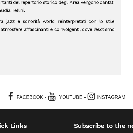
tanti del repertorio storico degli Area vengono cantati
udia Tellini.
a jazz e sonorità world reinterpretati con lo stile
 atmosfere affascinanti e coinvolgenti, dove l’esotismo
-
-
FACEBOOK
YOUTUBE
INSTAGRAM
ick Links
Subscribe to the n