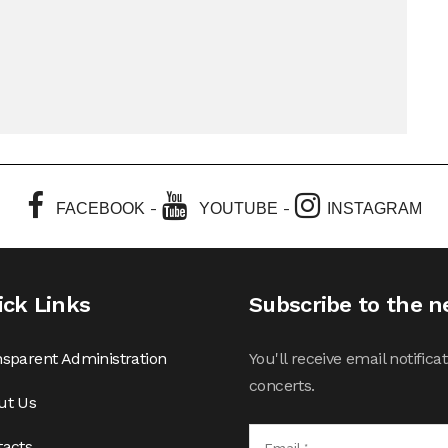
-
-
FACEBOOK
YOUTUBE
INSTAGRAM
ick Links
Subscribe to the n
sparent Administration
You'll receive email notifi
concerts.
ut Us
tacts