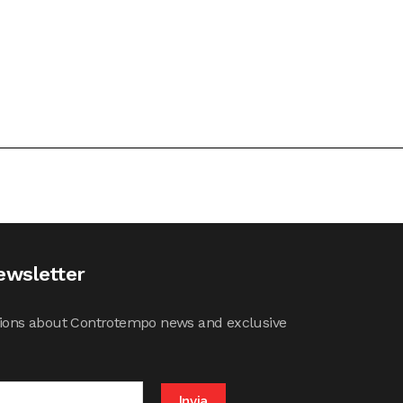
ewsletter
cations about Controtempo news and exclusive