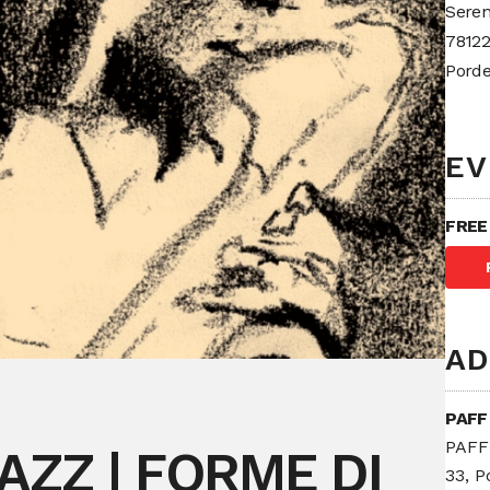
Seren
78122
Pord
EV
FREE
AD
PAFF 
PAFF!
AZZ | FORME DI
33, P