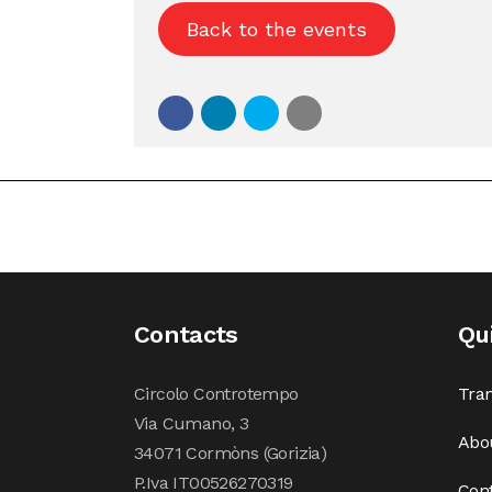
Back to the events
Contacts
Qu
Circolo Controtempo
Tran
Via Cumano, 3
Abo
34071 Cormòns (Gorizia)
P.Iva IT00526270319
Con