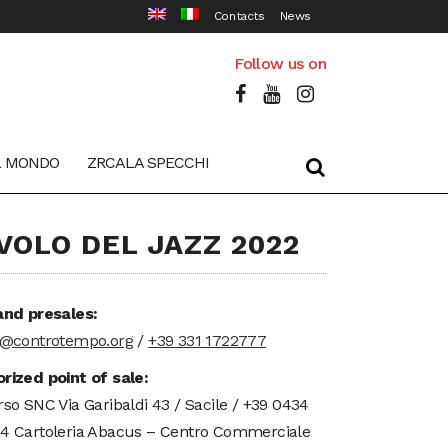
Contacts
News
Follow us on
L MONDO
ZRCALA SPECCHI
 VOLO DEL JAZZ 2022
and presales:
t@controtempo.org
/
+39 331 1722777
rized point of sale:
rso SNC Via Garibaldi 43 / Sacile / +39 0434
4 Cartoleria Abacus – Centro Commerciale