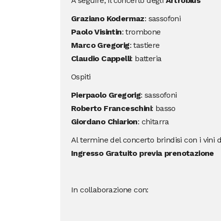
A seguire, il concerto degli
Artrobius
Graziano Kodermaz
: sassofoni
Paolo Visintin
: trombone
Marco Gregorig
: tastiere
Claudio Cappelli
: batteria
Ospiti
Pierpaolo Gregorig
: sassofoni
Roberto Franceschini
: basso
Giordano Chiarion
: chitarra
Al termine del concerto brindisi con i vini d
Ingresso Gratuito previa prenotazione
In collaborazione con: