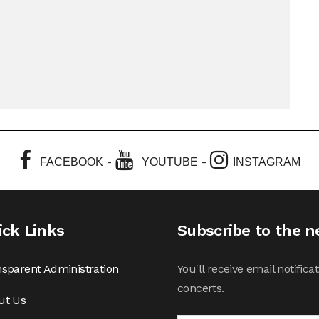
-
-
FACEBOOK
YOUTUBE
INSTAGRAM
ick Links
Subscribe to the n
sparent Administration
You'll receive email notifi
concerts.
ut Us