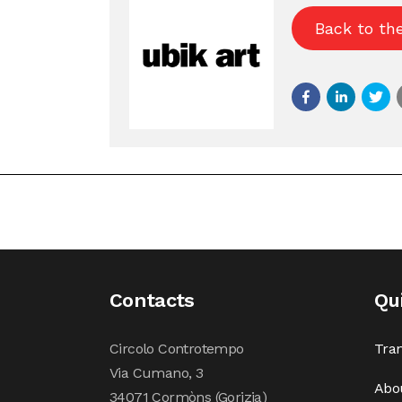
Back to th
Contacts
Qu
Circolo Controtempo
Tran
Via Cumano, 3
Abo
34071 Cormòns (Gorizia)