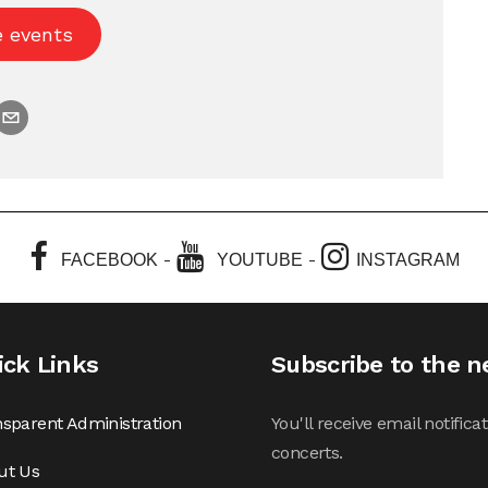
e events
-
-
FACEBOOK
YOUTUBE
INSTAGRAM
ick Links
Subscribe to the n
sparent Administration
You'll receive email notifi
concerts.
ut Us