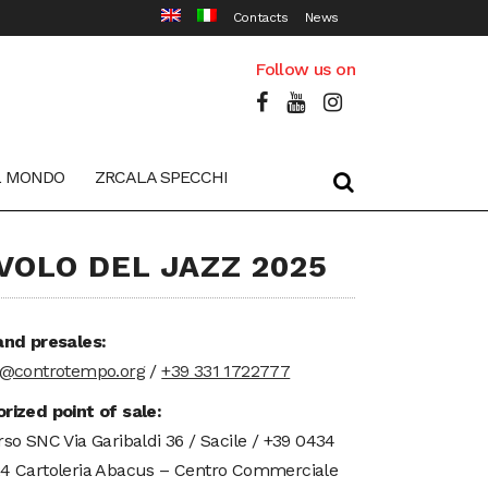
Contacts
News
Follow us on
L MONDO
ZRCALA SPECCHI
 VOLO DEL JAZZ 2025
and presales:
t@controtempo.org
/
+39 331 1722777
rized point of sale:
rso SNC Via Garibaldi 36 / Sacile / +39 0434
4 Cartoleria Abacus – Centro Commerciale