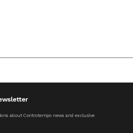
ewsletter
cations about Controtempo news and exclusive