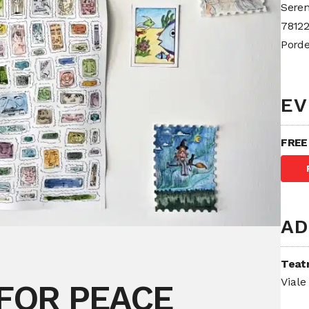
Seren
78122
Pord
EV
FREE
AD
Teat
Viale
FOR PEACE